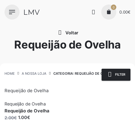
I
0
LMV
r
0.00
€
p
a
Voltar
r
Requeijão de Ovelha
a
c
o
n
t
HOME
A NOSSA LOJA
CATEGORIA: REQUEIJÃO DE OVELHA
FILTER
e
ú
Requeijão de Ovelha
d
o
Requeijão de Ovelha
ESGOTADO
Requeijão de Ovelha
1.00€
2.00€